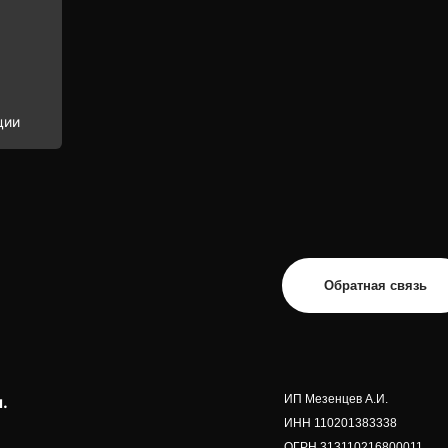
ции
Обратная связь
.
ИП Мезенцев А.И.
ИНН 110201383338
ОГРН 313110216800011