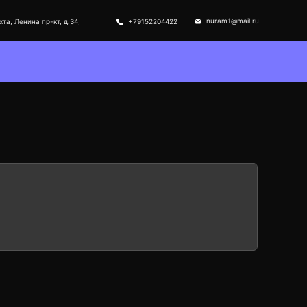
nuram1@mail.ru
хта, Ленина пр-кт, д.34,
+79152204422